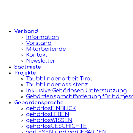
Verband
Information
Vorstand
Mitarbeitende
Kontakt
Newsletter
Saalmiete
Projekte
Taubblindenarbeit Tirol
Taubblindenassistenz
Inklusive Gehörlosen Unterstützung
Gebärdensprachförderung für hörgesc
Gebärdensprache
gehörlosEINBLICK
gehörlosLEBEN
gehörlosWISSEN
gehörlosGESCHICHTE
vorLESEN und vorGEBÄRDEN