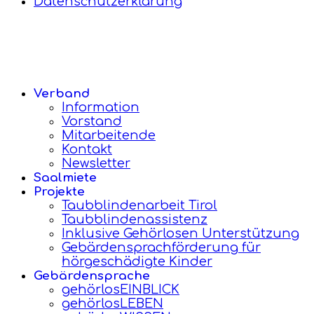
Datenschutzerklärung
Verband
Information
Vorstand
Mitarbeitende
Kontakt
Newsletter
Saalmiete
Projekte
Taubblindenarbeit Tirol
Taubblindenassistenz
Inklusive Gehörlosen Unterstützung
Gebärdensprachförderung für
hörgeschädigte Kinder
Gebärdensprache
gehörlosEINBLICK
gehörlosLEBEN