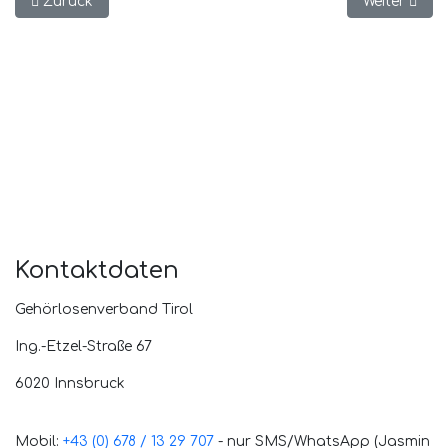
Vorheriger Beitrag: Führung durch den "Schauplatz Tirol"
Nächster Bei
Zurück
Weiter
Kontaktdaten
Gehörlosenverband Tirol
Ing.-Etzel-Straße 67
6020 Innsbruck
Mobil:
+43 (0) 678 / 13 29 707
- nur SMS/WhatsApp (Jasmin