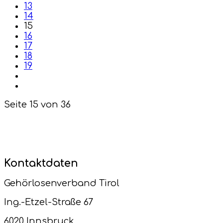
13
14
15
16
17
18
19
Seite 15 von 36
Kontaktdaten
Gehörlosenverband Tirol
Ing.-Etzel-Straße 67
6020 Innsbruck