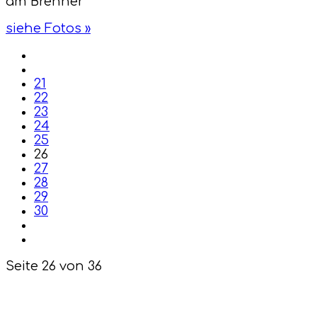
am Brenner
siehe Fotos »
21
22
23
24
25
26
27
28
29
30
Seite 26 von 36